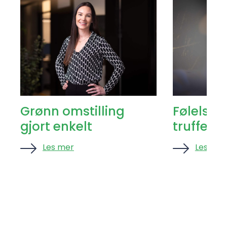
Grønn omstilling
Følelsen
gjort enkelt
truffet ri
Les mer
Les mer