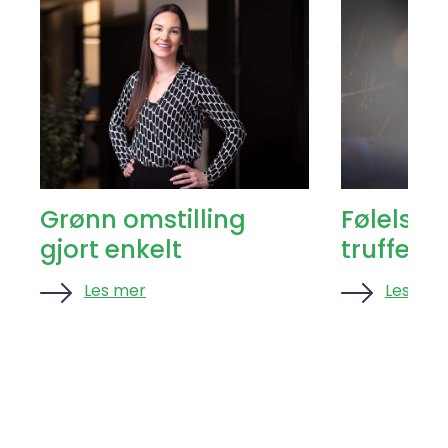
Grønn omstilling
Følelsen
gjort enkelt
truffet ri
Les mer
Les mer